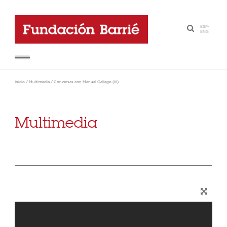
ESP
-
·
ENG
Inicio
/
Multimedia
/
Conversas con Manuel Gallego (III)
Multimedia