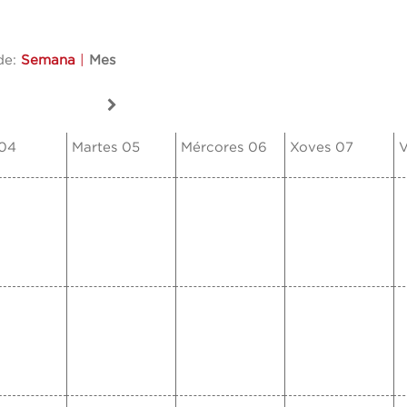
de:
Semana
|
Mes
 04
Martes 05
Mércores 06
Xoves 07
V