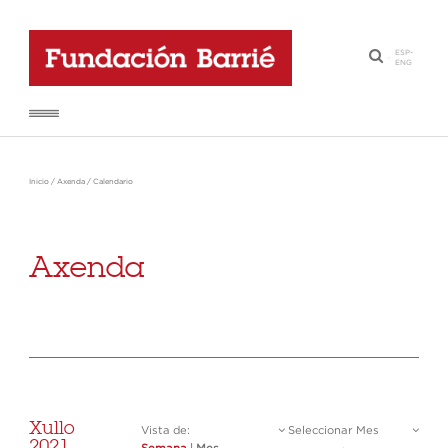
ESP
-
·
ENG
Inicio
/
Axenda
/
Calendario
Axenda
Xullo
Vista de:
Seleccionar Mes
2021