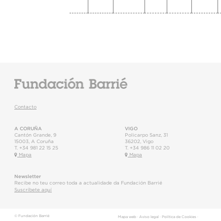
Contacto
A CORUÑA
VIGO
Cantón Grande, 9
Policarpo Sanz, 31
15003
,
A Coruña
36202
,
Vigo
T.
+34 981 22 15 25
T.
+34 986 11 02 20
Mapa
Mapa
Newsletter
Recibe no teu correo toda a actualidade da Fundación Barrié
Suscríbete aquí
© Fundación Barrié
Mapa web
·
Aviso legal
·
Política de Cookies
·