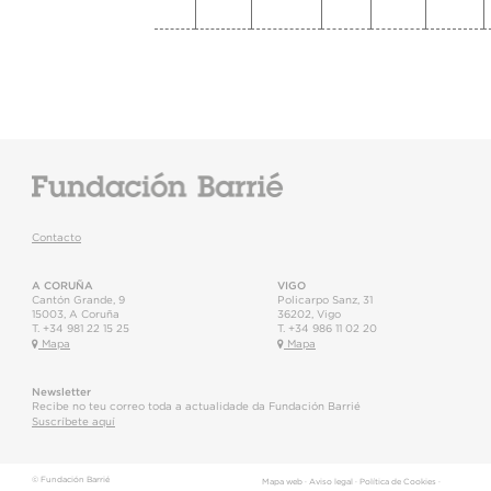
Contacto
A CORUÑA
VIGO
Cantón Grande, 9
Policarpo Sanz, 31
15003
,
A Coruña
36202
,
Vigo
T.
+34 981 22 15 25
T.
+34 986 11 02 20
Mapa
Mapa
Newsletter
Recibe no teu correo toda a actualidade da Fundación Barrié
Suscríbete aquí
© Fundación Barrié
Mapa web
·
Aviso legal
·
Política de Cookies
·