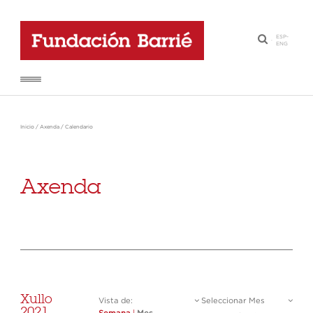
ESP
-
·
ENG
Inicio
/
Axenda
/
Calendario
Axenda
Xullo
Vista de:
Seleccionar Mes
2021