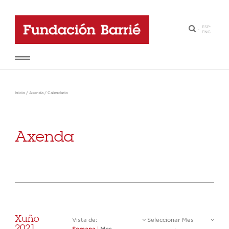
ESP
-
·
ENG
Inicio
/
Axenda
/
Calendario
Axenda
Xuño
Vista de:
Seleccionar Mes
2021