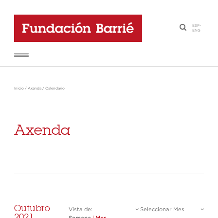
ESP
-
·
ENG
Inicio
/
Axenda
/
Calendario
Axenda
Outubro
Vista de:
Seleccionar Mes
2021