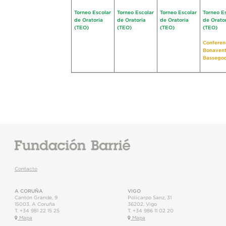
Torneo Escolar
Torneo Escolar
Torneo Escolar
Torneo E
de Oratoria
de Oratoria
de Oratoria
de Orato
(TEO)
(TEO)
(TEO)
(TEO)
Conferen
Bonavent
Bassego
Contacto
A CORUÑA
VIGO
Cantón Grande, 9
Policarpo Sanz, 31
15003
,
A Coruña
36202
,
Vigo
T.
+34 981 22 15 25
T.
+34 986 11 02 20
Mapa
Mapa