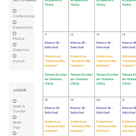
ACTIVIDADE
Académico
Académico
Académico
Académi
TDAG
TDAG
TDAG
TDAG
Conferencias
Exposicións
11
12
13
14
Música
Ktorce-18 -
Ktorce-18 -
Ktorce-18 -
Ktorce-18
Solicitud
Solicitud
Solicitud
Solicitud
Didáctica
Didácticas
Didácticas
Didácticas
Didáctic
Outros
"Humano.Más
"Humano.Más
"Humano.Más
"Humano
Humano"
Humano"
Humano"
Humano"
Torneo Escolar
Torneo Escolar
Torneo Escolar
Torneo E
de Oratoria
de Oratoria
de Oratoria
de Orato
(TEO)
(TEO)
(TEO)
(TEO)
LUGAR
18
19
20
21
Sede A
Ktorce-18 -
Ktorce-18 -
Ktorce-18 -
Ktorce-18
Coruña
Solicitud
Solicitud
Solicitud
Solicitud
Didácticas
Didácticas
Didácticas
Didáctic
Sede
"Humano.Más
"Humano.Más
"Humano.Más
"Humano
Vigo
Humano"
Humano"
Humano"
Humano"