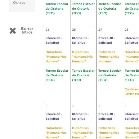
Outros
Torneo Escolar
Torneo Escolar
Torneo Escolar
Torneo E
de Oratoria
de Oratoria
de Oratoria
de Orato
(TEO)
(TEO)
(TEO)
(TEO)
Borrar
25
26
27
28
filtros
Ktorce-18 -
Ktorce-18 -
Ktorce-18 -
Ktorce-18
Solicitud
Solicitud
Solicitud
Solicitud
Didácticas
Didácticas
Didácticas
Didáctic
"Humano.Más
"Humano.Más
"Humano.Más
"Humano
Humano"
Humano"
Humano"
Humano"
Torneo Escolar
Torneo Escolar
Torneo Escolar
Torneo E
de Oratoria
de Oratoria
de Oratoria
de Orato
(TEO)
(TEO)
(TEO)
(TEO)
Conferen
Javier Po
1
2
3
4
Ktorce-18 -
Ktorce-18 -
Ktorce-18 -
Ktorce-18
Solicitud
Solicitud
Solicitud
Solicitud
Didácticas
Didácticas
Didácticas
Didáctic
"Humano.Más
"Humano.Más
"Humano.Más
"Humano
Humano"
Humano"
Humano"
Humano"