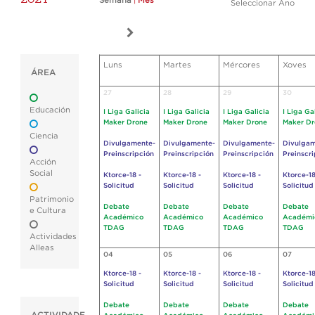
Semana
|
Mes
Seleccionar Ano
Luns
Martes
Mércores
Xoves
ÁREA
27
28
29
30
Educación
I Liga Galicia
I Liga Galicia
I Liga Galicia
I Liga Ga
Maker Drone
Maker Drone
Maker Drone
Maker Dr
Ciencia
Divulgamente-
Divulgamente-
Divulgamente-
Divulgam
Preinscripción
Preinscripción
Preinscripción
Preinscr
Acción
Social
Ktorce-18 -
Ktorce-18 -
Ktorce-18 -
Ktorce-18
Solicitud
Solicitud
Solicitud
Solicitud
Patrimonio
Debate
Debate
Debate
Debate
e Cultura
Académico
Académico
Académico
Académi
TDAG
TDAG
TDAG
TDAG
Actividades
Alleas
04
05
06
07
Ktorce-18 -
Ktorce-18 -
Ktorce-18 -
Ktorce-18
Solicitud
Solicitud
Solicitud
Solicitud
Debate
Debate
Debate
Debate