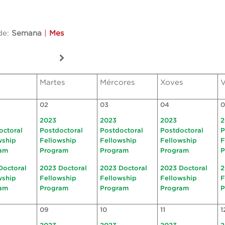
de:
Semana
|
Mes
Martes
Mércores
Xoves
V
02
03
04
0
2023
2023
2023
2
octoral
Postdoctoral
Postdoctoral
Postdoctoral
P
wship
Fellowship
Fellowship
Fellowship
F
am
Program
Program
Program
P
Doctoral
2023 Doctoral
2023 Doctoral
2023 Doctoral
2
wship
Fellowship
Fellowship
Fellowship
F
am
Program
Program
Program
P
09
10
11
1