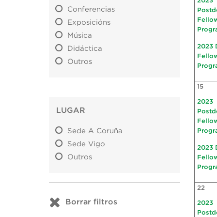
2023
Conferencias
Postd
Fello
Exposicións
Progr
Música
2023 
Didáctica
Fello
Outros
Progr
15
2023
LUGAR
Postd
Fello
Sede A Coruña
Progr
Sede Vigo
2023 
Outros
Fello
Progr
22
Borrar filtros
2023
Postd