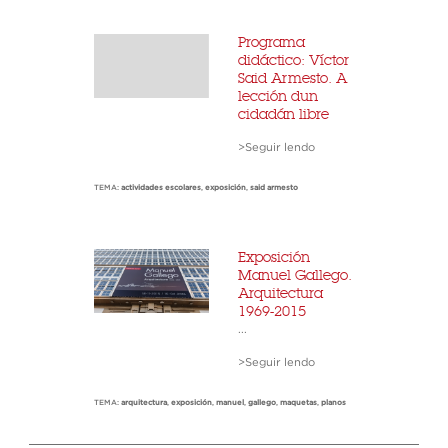
Programa
didáctico: Víctor
Said Armesto. A
lección dun
cidadán libre
>Seguir lendo
TEMA:
actividades escolares
,
exposición
,
said armesto
Exposición
Manuel Gallego.
Arquitectura
1969-2015
...
>Seguir lendo
TEMA:
arquitectura
,
exposición
,
manuel
,
gallego
,
maquetas
,
planos