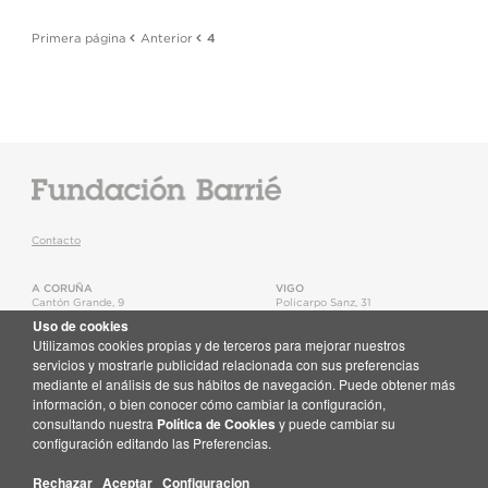
Primera página
Anterior
4
Contacto
A CORUÑA
VIGO
Cantón Grande, 9
Policarpo Sanz, 31
15003
,
A Coruña
36202
,
Vigo
Uso de cookies
T.
+34 981 22 15 25
T.
+34 986 11 02 20
Utilizamos cookies propias y de terceros para mejorar nuestros
Mapa
Mapa
servicios y mostrarle publicidad relacionada con sus preferencias
mediante el análisis de sus hábitos de navegación. Puede obtener más
Newsletter
información, o bien conocer cómo cambiar la configuración,
Recibe no teu correo toda a actualidade da Fundación Barrié
consultando nuestra
Política de Cookies
y puede cambiar su
Suscríbete aquí
configuración editando las Preferencias.
Rechazar
Aceptar
Configuracion
© Fundación Barrié
Mapa web
·
Aviso legal
·
Política de Cookies
·