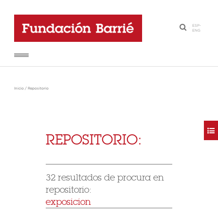
ESP
-
·
ENG
Inicio
/
Repositorio
REPOSITORIO:
32 resultados de procura en
repositorio:
exposicion