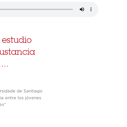
 estudio
sustancia
...
ersidade de Santiago
ia entre los jóvenes
ón”