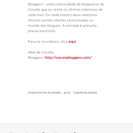
Bloggers”, unha comunidade de blogueiros da
Coruña que se reúne os últimos mércores de
cada mes. En cada evento dous relatores
ofrecen senllas charlas relacionadas co
mundo dos blogues. A entrada é gratuíta,
previa inscrición.
Para te inscribires, clica
aquí
Web de Coruña
Bloggers:
http://corunabloggers.com/
ETIQUETADO EN:
BLOGGERS
,
BLOG
,
CORUÑA BLOGGERS