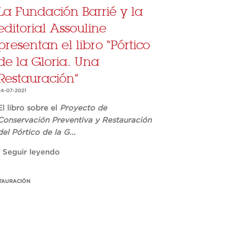
La Fundación Barrié y la
editorial Assouline
presentan el libro “Pórtico
de la Gloria. Una
Restauración”
24-07-2021
El libro sobre el
Proyecto de
Conservación Preventiva y Restauración
del Pórtico de la G...
Seguir leyendo
TAURACIÓN