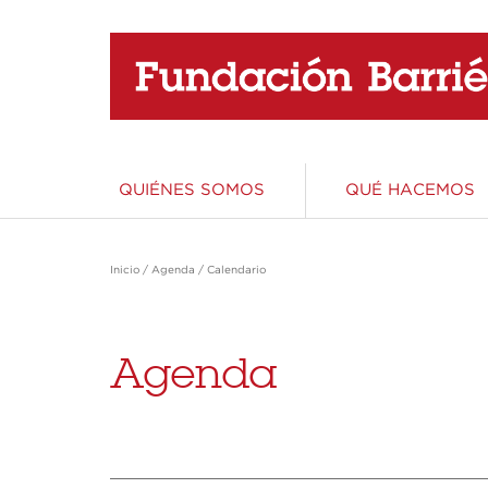
QUIÉNES SOMOS
QUÉ HACEMOS
Área de Educación
Área de Ciencia
Área de Acción Social
Área de Patrimonio y Cultura
Inicio
/
Agenda
/
Calendario
Educar es invertir en el futuro. La apuesta
Apostamos por una ciencia totalmente
La integración de los sectores más
Creemos en un Patrimonio y una Cultura
más apasionante y el denominador común
implicada en el circuito económico y social,
vulnerables de la sociedad es un requisito
vivos, protagonizados por personas, abiertos
de todos nuestros proyectos.
una ciencia responsable, producto de una
indispensable para el progreso y el bienestar
al disfrute y la participación de toda la
Agenda
sociedad consciente de su importancia en el
de todos
sociedad
desarrollo.