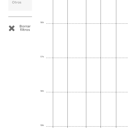
Otros
16h
Borrar
filtros
17h
18h
19h