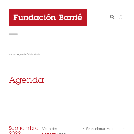
GAL
-
·
ENG
Inicio
/
Agenda
/
Calendario
Agenda
Septiembre
Vista de:
Seleccionar Mes
2022