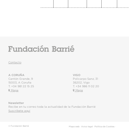
Contacto
A CORUÑA
VIGO
Cantón Grande, 9
Policarpo Sanz, 31
15003
,
A Coruña
36202
,
Vigo
T.
+34 981 22 15 25
T.
+34 986 11 02 20
Mapa
Mapa
Newsletter
Recibe en tu correo toda la actualidad de la Fundación Barrié
Suscríbete aquí
© Fundación Barrié
Mapa web
·
Aviso legal
·
Política de Cookies
·