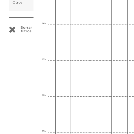
Otros
16h
Borrar
filtros
17h
18h
19h