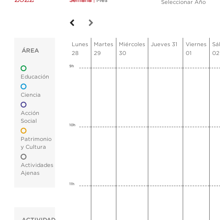
Semana
|
Mes
Seleccionar Año
Lunes
Martes
Miércoles
Jueves 31
Viernes
Sá
ÁREA
28
29
30
01
02
9h
Educación
Ciencia
Acción
Social
10h
Patrimonio
y Cultura
Actividades
Ajenas
11h