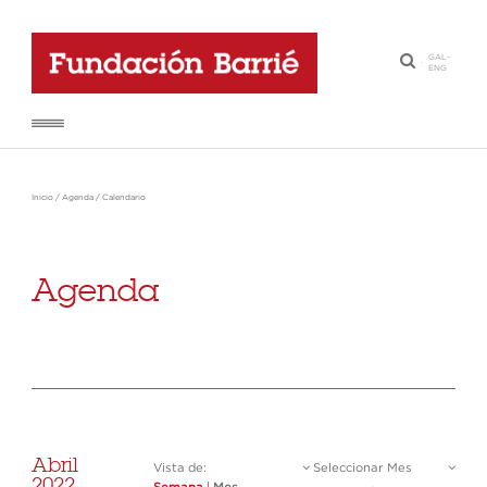
GAL
-
·
ENG
Inicio
/
Agenda
/
Calendario
Agenda
Abril
Vista de:
Seleccionar Mes
2022