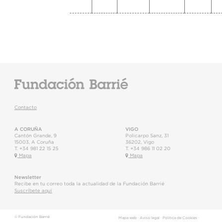
Contacto
A CORUÑA
VIGO
Cantón Grande, 9
Policarpo Sanz, 31
15003
,
A Coruña
36202
,
Vigo
T.
+34 981 22 15 25
T.
+34 986 11 02 20
Mapa
Mapa
Newsletter
Recibe en tu correo toda la actualidad de la Fundación Barrié
Suscríbete aquí
© Fundación Barrié
Mapa web
·
Aviso legal
·
Política de Cookies
·