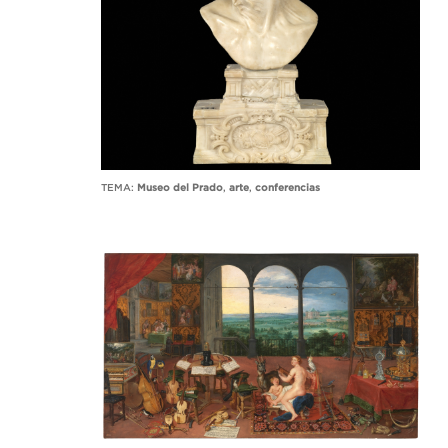
TEMA:
Museo del Prado
,
arte
,
conferencias