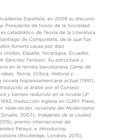
 Academia Española, en 2008 su discurso
ma.
Presidente de honor de la Sociedad
s catedrático de Teoría de la Literatura
Santiago de Compostela, de la que fue
rados
honoris causa
por diez
os Unidos, España, Nicaragua, Ecuador,
e Sánchez Ferlosio. Su estructura y
raria en la revista barcelonesa
Camp de
ideas. Teoría, Crítica, Historia y
la novela hispanoamericana actual
(1991),
 traducido al árabe por el Consejo
ura y tiempo reducido en la novela
(2ª
(1992, traducción inglesa en CUNY Press,
on
Valle-Inclán, novelista del Modernismo
(Siruela, 2007),
Imágenes de la ciudad.
2015), premio internacional de
néndez Pelayo, e
Introducing
cations
(Routledge, Londres, 2015),