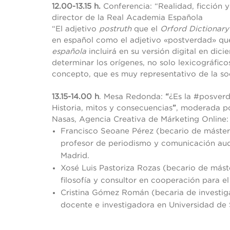
12.00-13.15 h.
Conferencia: “Realidad, ficción y
director de la Real Academia Española
“El adjetivo
postruth
que el
Orford Dictionary
en español como el adjetivo «postverdad» qu
española
incluirá en su versión digital en dic
determinar los orígenes, no solo lexicográfico
concepto, que es muy representativo de la 
13.15-14.00 h
. Mesa Redonda:
“
¿Es la #posverd
Historia, mitos y consecuencias
”
, moderada p
Nasas, Agencia Creativa de Márketing Online:
Francisco Seoane Pérez (becario de máster
profesor de periodismo y comunicación audio
Madrid.
Xosé Luis Pastoriza Rozas (becario de máste
filosofía y consultor en cooperación para el
Cristina Gómez Román (becaria de investiga
docente e investigadora en Universidad de