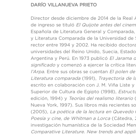
DARÍO VILLANUEVA PRIETO
Director desde diciembre de 2014 de la Real
de ingreso se tituló
El Quijote antes del cine
Española de Literatura General y Comparada, e
y Literatura Comparada de la Universidad de 
rector entre 1994 y 2002. Ha recibido docto
universidades del Reino Unido, Suecia, Estad
Argentina y Perú. En 1973 publicó
El Jarama d
significado
y comenzó a ejercer la crítica lite
l’Arpa
. Entre sus obras se cuentan
El polen de 
Literatura comparada
(1991),
Trayectoria de 
escrito en colaboración con J. M. Viña Liste y
Superior de Cultura de Egipto (1998),
Estruct
edición, 1994) y
Teorías del realismo literario
Nueva York, 1997). Sus libros más recientes s
(2005),
La poética de la lectura en Quevedo
Poesía y cine, de Whitman a Lorca
(Cátedra, 
investigación humanística de la Sociedad Me
Comparative Literature. New trends
and appli