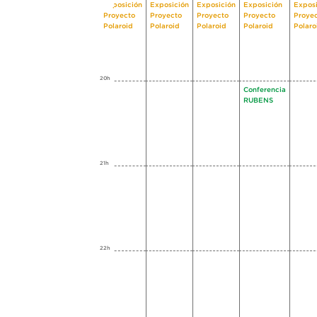
Exposición
Exposición
Exposición
Exposición
Exposi
Proyecto
Proyecto
Proyecto
Proyecto
Proye
Polaroid
Polaroid
Polaroid
Polaroid
Polaro
20h
Conferencia
RUBENS
21h
22h