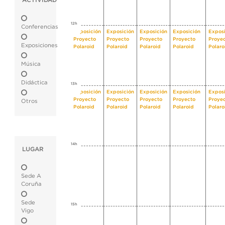
ACTIVIDAD
12h
Conferencias
Exposición
Exposición
Exposición
Exposición
Exposi
Proyecto
Proyecto
Proyecto
Proyecto
Proye
Exposiciones
Polaroid
Polaroid
Polaroid
Polaroid
Polaro
Música
Didáctica
13h
Exposición
Exposición
Exposición
Exposición
Exposi
Proyecto
Proyecto
Proyecto
Proyecto
Proye
Otros
Polaroid
Polaroid
Polaroid
Polaroid
Polaro
14h
LUGAR
Sede A
Coruña
Sede
15h
Vigo