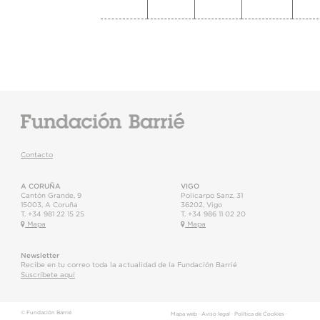
Contacto
A CORUÑA
VIGO
Cantón Grande, 9
Policarpo Sanz, 31
15003
,
A Coruña
36202
,
Vigo
T.
+34 981 22 15 25
T.
+34 986 11 02 20
Mapa
Mapa
Newsletter
Recibe en tu correo toda la actualidad de la Fundación Barrié
Suscríbete aquí
© Fundación Barrié
Mapa web
·
Aviso legal
·
Política de Cookies
·