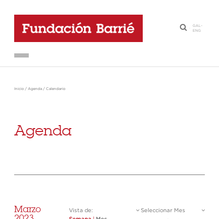
GAL
-
·
ENG
Inicio
/
Agenda
/
Calendario
Agenda
Marzo
Vista de:
Seleccionar Mes
2023