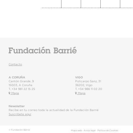
Contacto
A CORUÑA
VIGO
Cantón Grande, 9
Policarpo Sanz, 31
15003
,
A Coruña
36202
,
Vigo
T.
+34 981 22 15 25
T.
+34 986 11 02 20
Mapa
Mapa
Newsletter
Recibe en tu correo toda la actualidad de la Fundación Barrié
Suscríbete aquí
© Fundación Barrié
Mapa web
·
Aviso legal
·
Política de Cookies
·