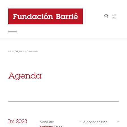
GAL
-
·
ENG
Inicio
/
Agenda
/
Calendario
Agenda
Ini 2023
Vista de:
Seleccionar Mes