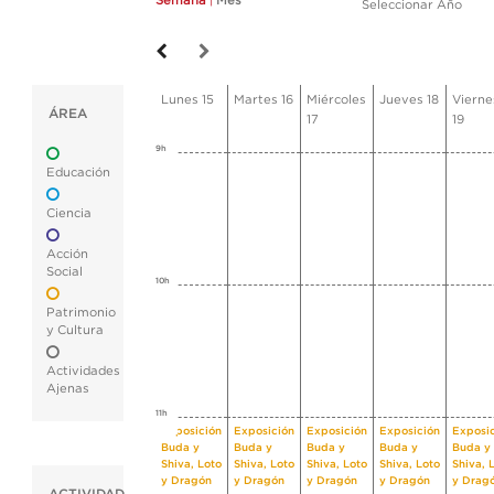
Semana
|
Mes
Seleccionar Año
Lunes 15
Martes 16
Miércoles
Jueves 18
Vierne
ÁREA
17
19
9h
Educación
Ciencia
Acción
Social
10h
Patrimonio
y Cultura
Actividades
Ajenas
11h
Exposición
Exposición
Exposición
Exposición
Exposi
Buda y
Buda y
Buda y
Buda y
Buda y
Shiva, Loto
Shiva, Loto
Shiva, Loto
Shiva, Loto
Shiva, 
y Dragón
y Dragón
y Dragón
y Dragón
y Drag