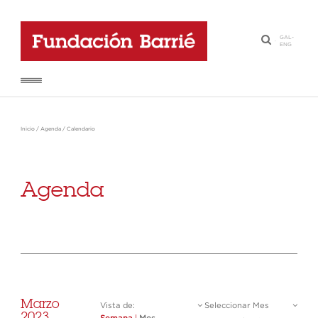
GAL
-
·
ENG
Inicio
/
Agenda
/
Calendario
Agenda
Marzo
Vista de:
Seleccionar Mes
2023