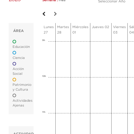
Semana
|
Mes
Seleccionar Año
Lunes
Martes
Miércoles
Jueves 02
Viernes
Sá
ÁREA
27
28
01
03
04
9h
Educación
Ciencia
Acción
Social
10h
Patrimonio
y Cultura
Actividades
Ajenas
11h