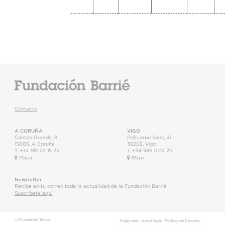
Contacto
A CORUÑA
VIGO
Cantón Grande, 9
Policarpo Sanz, 31
15003
,
A Coruña
36202
,
Vigo
T.
+34 981 22 15 25
T.
+34 986 11 02 20
Mapa
Mapa
Newsletter
Recibe en tu correo toda la actualidad de la Fundación Barrié
Suscríbete aquí
© Fundación Barrié
Mapa web
·
Aviso legal
·
Política de Cookies
·