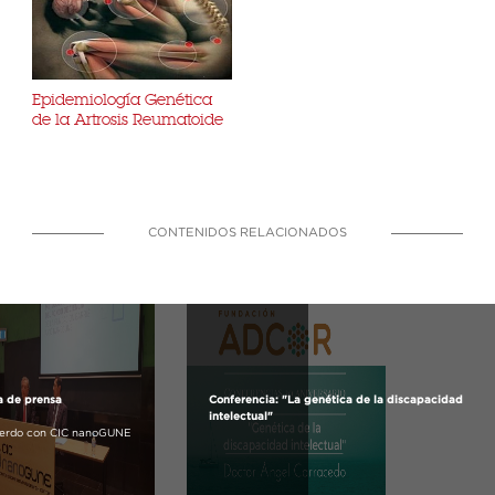
Epidemiología Genética
de la Artrosis Reumatoide
CONTENIDOS RELACIONADOS
a de prensa
Conferencia: "La genética de la discapacidad
intelectual"
erdo con CIC nanoGUNE