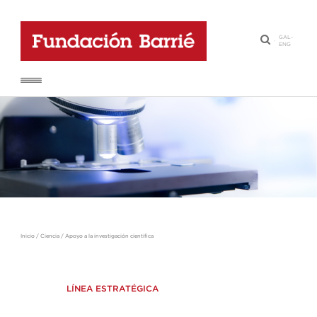
GAL
-
·
ENG
Inicio
/
Ciencia
/
Apoyo a la investigación científica
LÍNEA ESTRATÉGICA