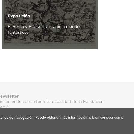
Exposición
El Bosco y Bruegel. Un viaje a mundos
fantásticos
ewsletter
ecibe en tu correo toda la actualidad de la Fundación
arrié
s hábitos de navegación. Puede obtener más información, o bien conocer cómo
uscríbete aquí