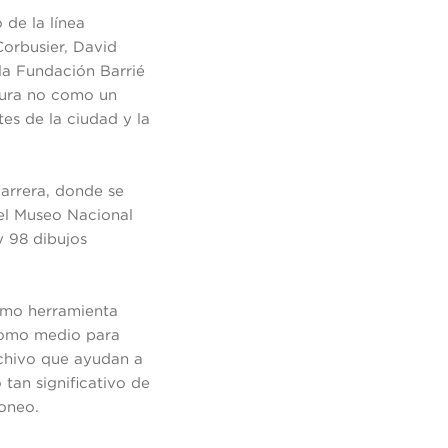
 de la línea
Corbusier, David
la Fundación Barrié
tura no como un
es de la ciudad y la
carrera, donde se
del Museo Nacional
y 98 dibujos
como herramienta
 como medio para
rchivo que ayudan a
 tan significativo de
Moneo.