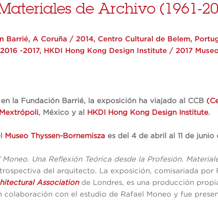
 Materiales de Archivo (1961-2
 Barrié, A Coruña / 2014, Centro Cultural de Belem, Portug
 2016 -2017, HKDI Hong Kong Design Institute / 2017 Muse
 en la Fundación Barrié, la exposición ha viajado al CCB
(Ce
Mextrópoli
, México y a
l
HKDI Hong Kong Design Institute
.
el
Museo Thyssen-Bornemisza
es del 4 de abril al 11 de junio
l Moneo
.
Una Reflexión Teórica desde la Profesión. Material
etrospectiva del arquitecto. La exposición, comisariada por
hitectural Association
de Londres, es una producción propi
en colaboración con el estudio de Rafael Moneo y fue pres