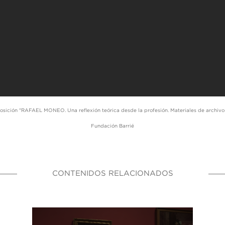
osición "RAFAEL MONEO. Una reflexión teórica desde la profesión. Materiales de archivo
Fundación Barrié
CONTENIDOS RELACIONADOS