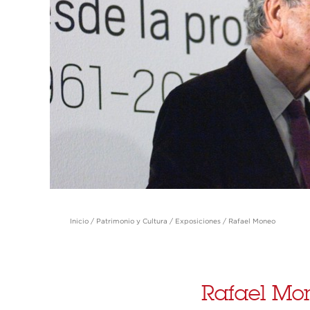
Inicio
/
Patrimonio y Cultura
/
Exposiciones
/
Rafael Moneo
Rafael Mon