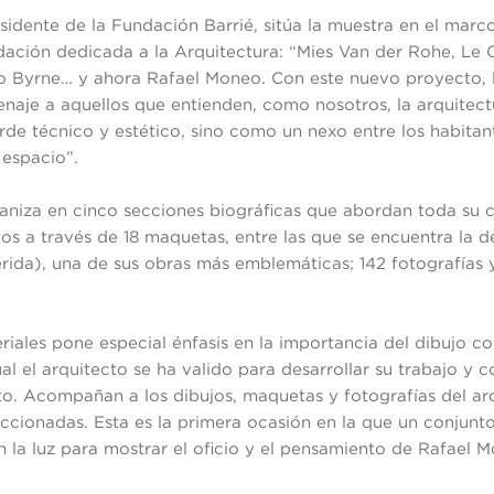
sidente de la Fundación Barrié, sitúa la muestra en el marco
dación dedicada a la Arquitectura: “Mies Van der Rohe, Le 
lo Byrne… y ahora Rafael Moneo. Con este nuevo proyecto, 
enaje a aquellos que entienden, como nosotros, la arquitec
rde técnico y estético, sino como un nexo entre los habitant
 espacio”.
aniza en cinco secciones biográficas que abordan toda su 
s a través de 18 maquetas, entre las que se encuentra la 
ida), una de sus obras más emblemáticas; 142 fotografías 
riales pone especial énfasis en la importancia del dibujo 
al el arquitecto se ha valido para desarrollar su trabajo y
to. Acompañan a los dibujos, maquetas y fotografías del a
leccionadas. Esta es la primera ocasión en la que un conjunto
en la luz para mostrar el oficio y el pensamiento de Rafael 