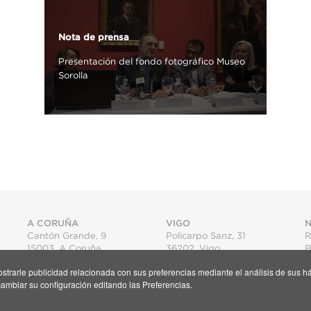
Nota de prensa
Presentación del fondo fotográfico Museo
Sorolla
A CORUÑA
VIGO
N
Cantón Grande, 9
Policarpo Sanz, 31
R
15003
,
A Coruña
36202
,
Vigo
B
T.
+34 981 22 15 25
T.
+34 986 11 02 20
mostrarle publicidad relacionada con sus preferencias mediante el análisis de su
Mapa
Mapa
S
ambiar su configuración editando las Preferencias.