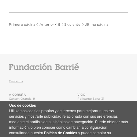
Primera página
Anterior
9
Siguiente
Última página
Contacto
A CORUÑA
VIGO
Cantón Grande, 9
Policarpo Sanz, 31
15003
,
A Coruña
36202
,
Vigo
Uso de cookies
T.
+34 981 22 15 25
T.
+34 986 11 02 20
Utilizamos cookies propias y de terceros para mejorar nuestros
Mapa
Mapa
servicios y mostrarle publicidad relacionada con sus preferencias
mediante el análisis de sus hábitos de navegación. Puede obtener más
Newsletter
información, o bien conocer cómo cambiar la configuración,
Recibe en tu correo toda la actualidad de la Fundación Barrié
consultando nuestra
Política de Cookies
y puede cambiar su
Suscríbete aquí