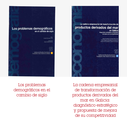
Los problemas
La cadena empresarial
demográficos en el
de transformación de
cambio de siglo
productos derivados del
mar en Galicia:
diagnóstico estratégico
y propuesta de mejora
de su competitividad