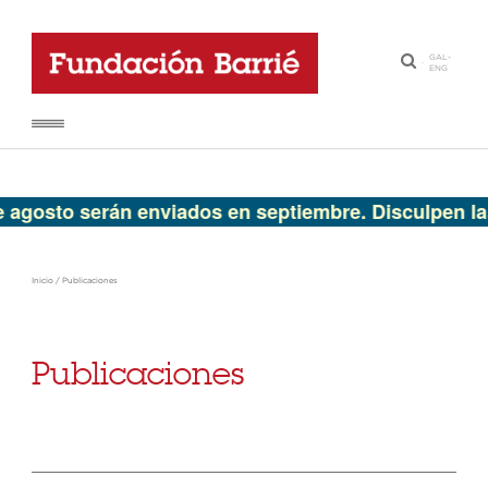
GAL
-
·
ENG
to serán enviados en septiembre. Disculpen las mol
Inicio
/
Publicaciones
Publicaciones