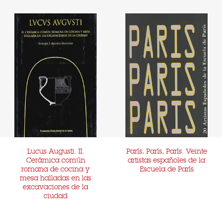
Lucus Augusti. II.
París, París, París. Veinte
Cerámica común
artistas españoles de la
romana de cocina y
Escuela de París
mesa halladas en las
excavaciones de la
ciudad