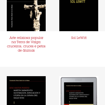
Arte relixiosa popular
Sol LeWitt
na Terra de Valga:
cruceiros, cruces e petos
de ánimas