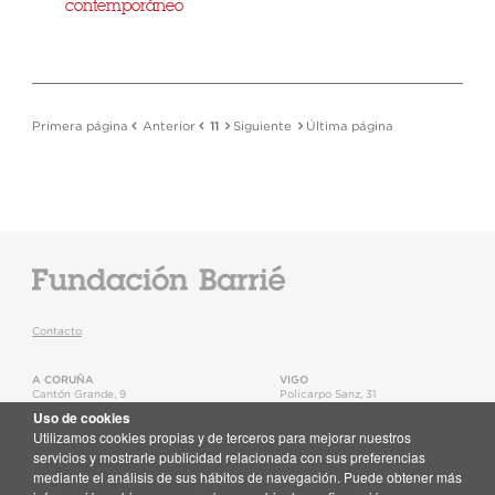
contemporáneo
Primera página
Anterior
11
Siguiente
Última página
Contacto
A CORUÑA
VIGO
Cantón Grande, 9
Policarpo Sanz, 31
15003
,
A Coruña
36202
,
Vigo
Uso de cookies
T.
+34 981 22 15 25
T.
+34 986 11 02 20
Utilizamos cookies propias y de terceros para mejorar nuestros
Mapa
Mapa
servicios y mostrarle publicidad relacionada con sus preferencias
mediante el análisis de sus hábitos de navegación. Puede obtener más
Newsletter