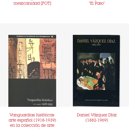
mexicanidad [FOT]
"El Paso"
Vanguardias históricas:
Daniel Vázquez Díaz
arte español (1918-1939)
(1882-1969)
en la colección de arte