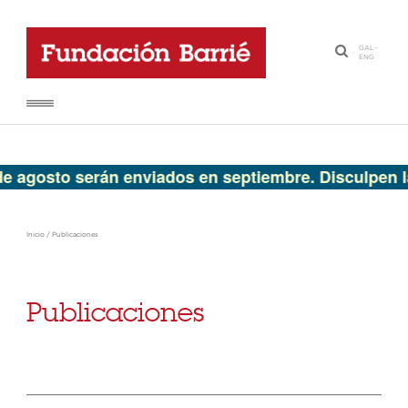
GAL
-
·
ENG
to serán enviados en septiembre. Disculpen las mol
Inicio
/
Publicaciones
Publicaciones