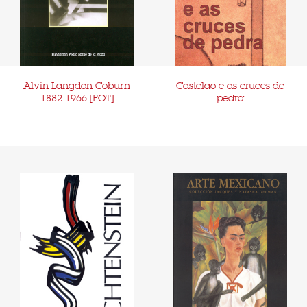
Alvin Langdon Coburn
Castelao e as cruces de
1882-1966 [FOT]
pedra