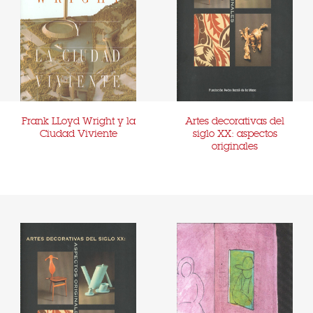
Frank LLoyd Wright y la
Artes decorativas del
Ciudad Viviente
siglo XX: aspectos
originales