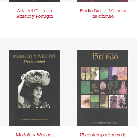
Arte del Císter en
Eladio Dieste. Métodos
Galicia y Portugal
de cálculo
Modotti y Weston:
15 contemporáneos de