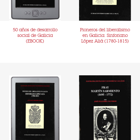
50 años de desarrollo
Pioneros del liberalismo
social de Galicia
en Galicia. Sinforiano
(EBOOK)
López Aliá (1780-1815)