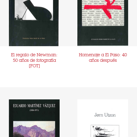
El regalo de Newman:
Homenaje a El Paso: 40
50 años de fotografía
años después
[FOT]