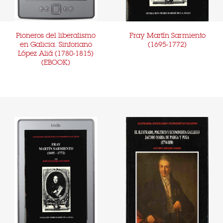
Pioneros del liberalismo
Fray Martín Sarmiento
en Galicia. Sinforiano
(1695-1772)
López Aliá (1780-1815)
(EBOOK)