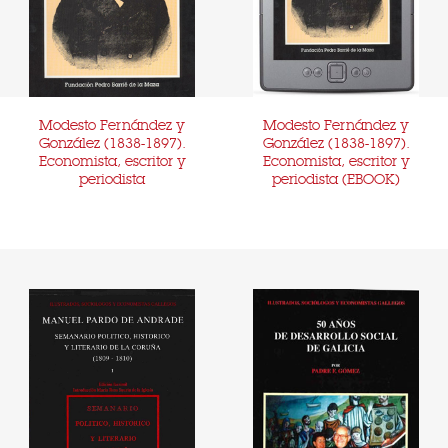
Modesto Fernández y
Modesto Fernández y
González (1838-1897).
González (1838-1897).
Economista, escritor y
Economista, escritor y
periodista
periodista (EBOOK)