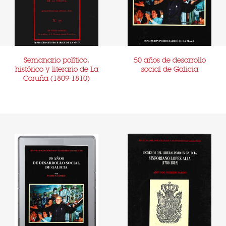
Semanario político,
50 años de desarrollo
histórico y literario de La
social de Galicia
Coruña (1809-1810)