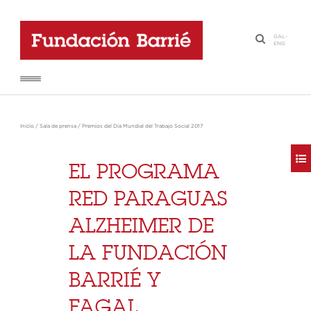
GAL
-
·
ENG
Inicio
/
Sala de prensa
/
Premios del Día Mundial del Trabajo Social 2017
EL PROGRAMA
RED PARAGUAS
ALZHEIMER DE
LA FUNDACIÓN
BARRIÉ Y
FAGAL,