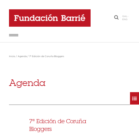
GAL
-
·
ENG
Inicio
/
Agenda
/
7ª Edición de Coruña Bloggers
Agenda
7ª Edición de Coruña
Bloggers