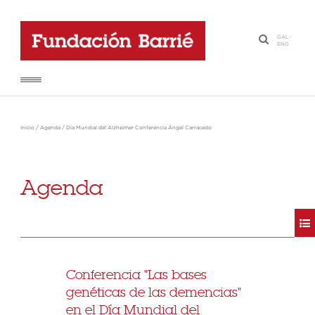
GAL
-
·
ENG
Inicio
/
Agenda
/
Día Mundial del Alzheimer Conferencia Ángel Carracedo
Agenda
Conferencia "Las bases
genéticas de las demencias"
en el Día Mundial del