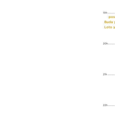
19h
Expos
Buda y
Loto 
20h
21h
22h