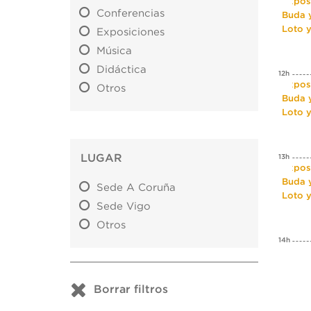
Expos
Conferencias
Buda y
Loto 
Exposiciones
Música
Didáctica
12h
Expos
Otros
Buda y
Loto 
LUGAR
13h
Expos
Buda y
Sede A Coruña
Loto 
Sede Vigo
Otros
14h
Borrar filtros