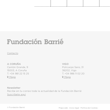
Contacto
A CORUÑA
VIGO
Cantón Grande, 9
Policarpo Sanz, 31
15003
,
A Coruña
36202
,
Vigo
T.
+34 981 22 15 25
T.
+34 986 11 02 20
Mapa
Mapa
Newsletter
Recibe en tu correo toda la actualidad de la Fundación Barrié
Suscríbete aquí
© Fundación Barrié
Mapa web
·
Aviso legal
·
Política de Cookies
·