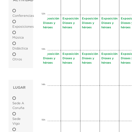
ACTIVIDAD
12h
Conferencias
Exposición
Exposición
Exposición
Exposición
Exposi
Dioses y
Dioses y
Dioses y
Dioses y
Dioses 
Exposiciones
héroes
héroes
héroes
héroes
héroes
Música
Didáctica
13h
Exposición
Exposición
Exposición
Exposición
Exposi
Dioses y
Dioses y
Dioses y
Dioses y
Dioses 
Otros
héroes
héroes
héroes
héroes
héroes
14h
LUGAR
Sede A
Coruña
Sede
15h
Vigo