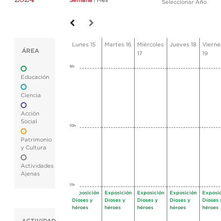
Semana
|
Mes
Seleccionar Año
Lunes 15
Martes 16
Miércoles
Jueves 18
Vierne
ÁREA
17
19
9h
Educación
Ciencia
Acción
Social
10h
Patrimonio
y Cultura
Actividades
Ajenas
11h
Exposición
Exposición
Exposición
Exposición
Exposi
Dioses y
Dioses y
Dioses y
Dioses y
Dioses 
héroes
héroes
héroes
héroes
héroes