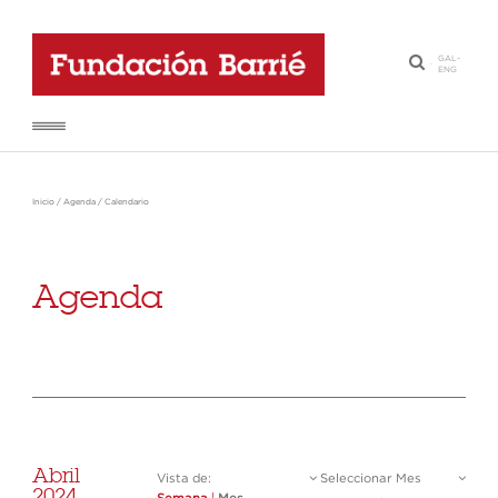
GAL
-
·
ENG
Inicio
/
Agenda
/
Calendario
Agenda
Abril
Vista de:
Seleccionar Mes
2024