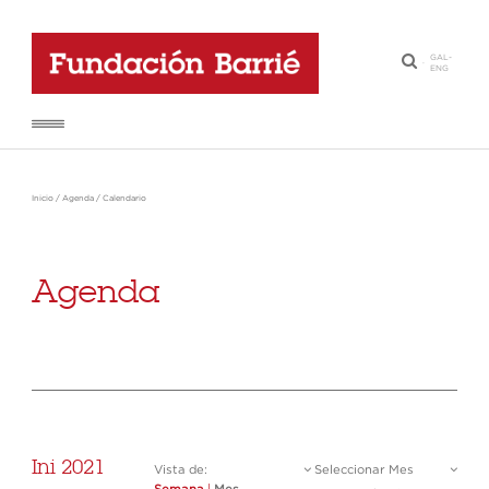
GAL
-
·
ENG
Inicio
/
Agenda
/
Calendario
Agenda
Ini 2021
Vista de:
Seleccionar Mes