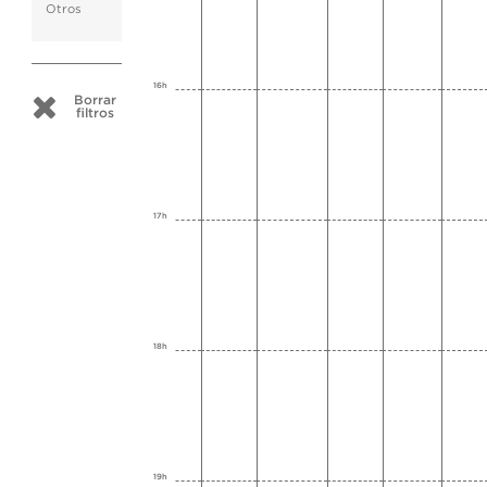
Otros
16h
Borrar
filtros
17h
18h
19h