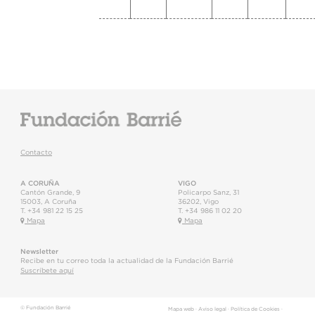
Contacto
A CORUÑA
VIGO
Cantón Grande, 9
Policarpo Sanz, 31
15003
,
A Coruña
36202
,
Vigo
T.
+34 981 22 15 25
T.
+34 986 11 02 20
Mapa
Mapa
Newsletter
Recibe en tu correo toda la actualidad de la Fundación Barrié
Suscríbete aquí
© Fundación Barrié
Mapa web
·
Aviso legal
·
Política de Cookies
·