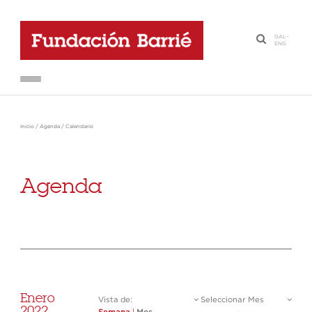
GAL
-
·
ENG
Inicio
/
Agenda
/
Calendario
Agenda
Enero
Vista de:
Seleccionar Mes
2022