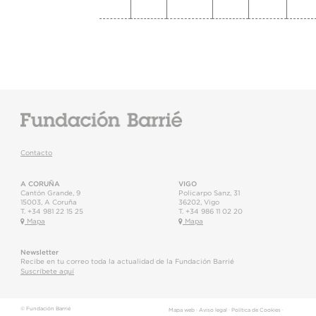
Contacto
A CORUÑA
VIGO
Cantón Grande, 9
Policarpo Sanz, 31
15003
,
A Coruña
36202
,
Vigo
T.
+34 981 22 15 25
T.
+34 986 11 02 20
Mapa
Mapa
Newsletter
Recibe en tu correo toda la actualidad de la Fundación Barrié
Suscríbete aquí
© Fundación Barrié
Mapa web
·
Aviso legal
·
Política de Cookies
·