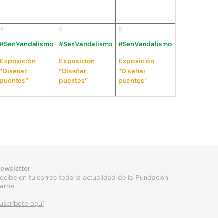
4
5
6
#SenVandalismo
#SenVandalismo
#SenVandalismo
Exposición
Exposición
Exposición
"Diseñar
"Diseñar
"Diseñar
puentes"
puentes"
puentes"
ewsletter
ecibe en tu correo toda la actualidad de la Fundación
arrié
uscríbete aquí