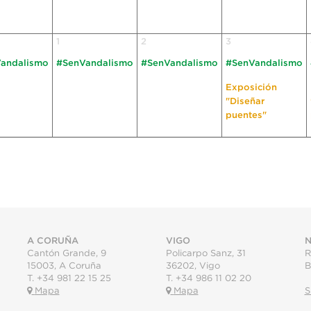
1
2
3
andalismo
#SenVandalismo
#SenVandalismo
#SenVandalismo
Exposición
"Diseñar
puentes"
A CORUÑA
VIGO
N
Cantón Grande, 9
Policarpo Sanz, 31
R
15003
,
A Coruña
36202
,
Vigo
B
T.
+34 981 22 15 25
T.
+34 986 11 02 20
Mapa
Mapa
S