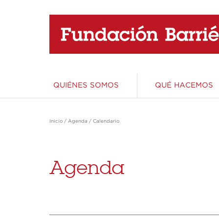
QUIÉNES SOMOS
QUÉ HACEMOS
Área de Educación
Área de Ciencia
Área de Acción Social
Área de Patrimonio y Cultura
Inicio
/
Agenda
/
Calendario
Educar es invertir en el futuro. La apuesta
Apostamos por una ciencia totalmente
La integración de los sectores más
Creemos en un Patrimonio y una Cultura
más apasionante y el denominador común
implicada en el circuito económico y social,
vulnerables de la sociedad es un requisito
vivos, protagonizados por personas, abiertos
de todos nuestros proyectos.
una ciencia responsable, producto de una
indispensable para el progreso y el bienestar
al disfrute y la participación de toda la
Agenda
sociedad consciente de su importancia en el
de todos
sociedad
desarrollo.