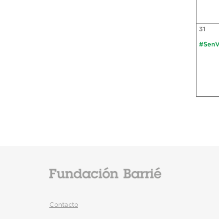
31
#SenV
Contacto