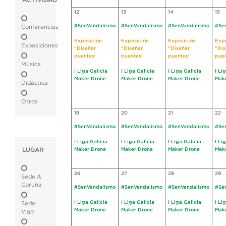
ACTIVIDAD
12
13
14
15
#SenVandalismo
#SenVandalismo
#SenVandalismo
#Se
Conferencias
Exposición
Exposición
Exposición
Expo
Exposiciones
"Diseñar
"Diseñar
"Diseñar
"Dis
puentes"
puentes"
puentes"
pue
Música
I Liga Galicia
I Liga Galicia
I Liga Galicia
I Li
Maker Drone
Maker Drone
Maker Drone
Mak
Didáctica
Otros
19
20
21
22
#SenVandalismo
#SenVandalismo
#SenVandalismo
#Se
I Liga Galicia
I Liga Galicia
I Liga Galicia
I Li
LUGAR
Maker Drone
Maker Drone
Maker Drone
Mak
26
27
28
29
Sede A
Coruña
#SenVandalismo
#SenVandalismo
#SenVandalismo
#Se
I Liga Galicia
I Liga Galicia
I Liga Galicia
I Li
Sede
Maker Drone
Maker Drone
Maker Drone
Mak
Vigo