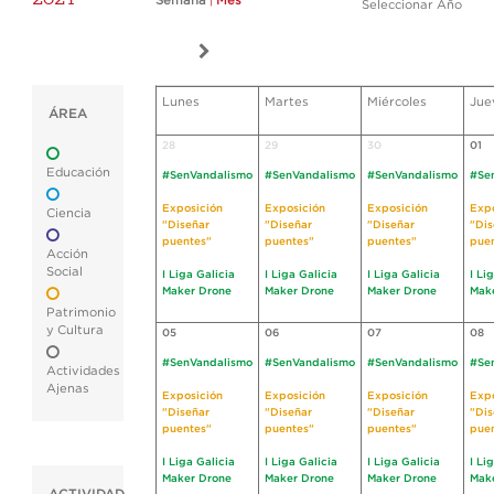
Semana
|
Mes
Seleccionar Año
Lunes
Martes
Miércoles
Jue
ÁREA
28
29
30
01
Educación
#SenVandalismo
#SenVandalismo
#SenVandalismo
#Se
Exposición
Exposición
Exposición
Expo
Ciencia
"Diseñar
"Diseñar
"Diseñar
"Dis
puentes"
puentes"
puentes"
pue
Acción
Social
I Liga Galicia
I Liga Galicia
I Liga Galicia
I Li
Maker Drone
Maker Drone
Maker Drone
Mak
Patrimonio
y Cultura
05
06
07
08
#SenVandalismo
#SenVandalismo
#SenVandalismo
#Se
Actividades
Ajenas
Exposición
Exposición
Exposición
Expo
"Diseñar
"Diseñar
"Diseñar
"Dis
puentes"
puentes"
puentes"
pue
I Liga Galicia
I Liga Galicia
I Liga Galicia
I Li
Maker Drone
Maker Drone
Maker Drone
Mak