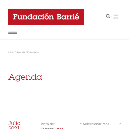
GAL
-
·
ENG
Inicio
/
Agenda
/
Calendario
Agenda
Julio
Vista de:
Seleccionar Mes
2021