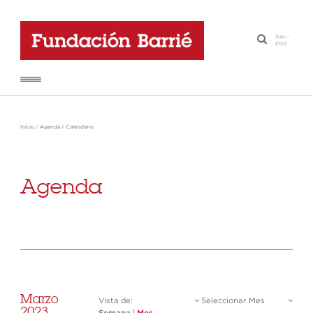
GAL
-
·
ENG
Inicio
/
Agenda
/
Calendario
Agenda
Marzo
Vista de:
Seleccionar Mes
2023