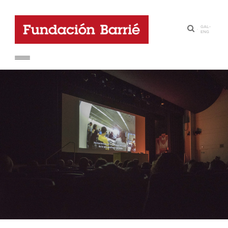
GAL
-
·
ENG