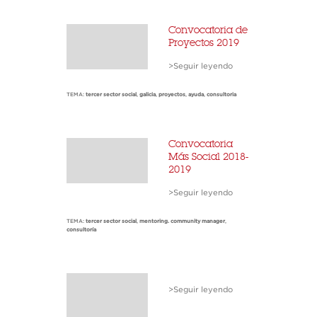
Convocatoria de
Proyectos 2019
>Seguir leyendo
TEMA:
tercer sector social
,
galicia
,
proyectos
,
ayuda
,
consultoria
Convocatoria
Más Social 2018-
2019
>Seguir leyendo
TEMA:
tercer sector social
,
mentoring. community manager
,
consultoría
>Seguir leyendo