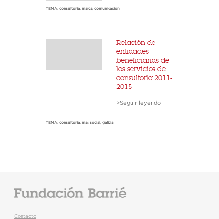
TEMA:
consultoria
,
marca
,
comunicacion
Relación de
entidades
beneficiarias de
los servicios de
consultoría 2011-
2015
>Seguir leyendo
TEMA:
consultoria
,
mas social
,
galicia
Contacto