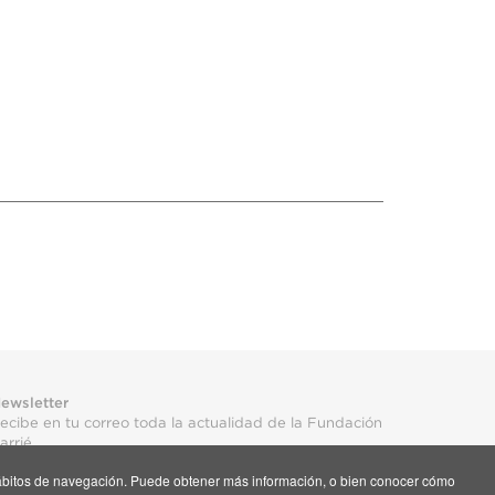
ewsletter
ecibe en tu correo toda la actualidad de la Fundación
arrié
s hábitos de navegación. Puede obtener más información, o bien conocer cómo
uscríbete aquí