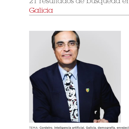
21 resultados de búsqueda en 
Galicia
TEMA:
Cordeiro
,
inteligencia artificial
,
Galicia
,
demografía
,
envejec