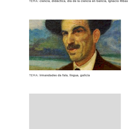
TEMA:
ciencia
,
didáctica
,
día de la ciencia en Galicia
,
Ignacio Ribas
TEMA:
irmandades da fala
,
lingua
,
galicia