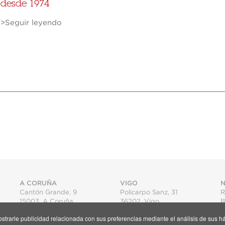
desde 1974
>Seguir leyendo
A CORUÑA
VIGO
N
Cantón Grande, 9
Policarpo Sanz, 31
R
15003
,
A Coruña
36202
,
Vigo
B
T.
+34 981 22 15 25
T.
+34 986 11 02 20
mostrarle publicidad relacionada con sus preferencias mediante el análisis de su
Mapa
Mapa
S