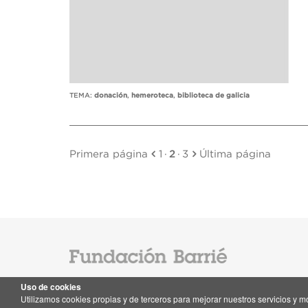
TEMA:
donación
,
hemeroteca
,
biblioteca de galicia
Primera página
1
·
2
·
3
Última página
Uso de cookies
Utilizamos cookies propias y de terceros para mejorar nuestros servicios y 
Contacto