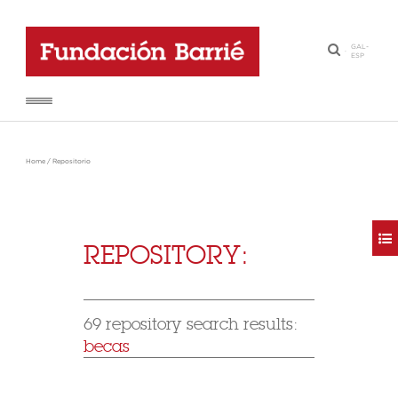
GAL
-
·
ESP
Home
/
Repositorio
REPOSITORY:
69 repository search results:
becas