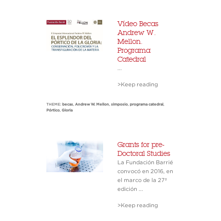
Vídeo Becas
Andrew W.
Mellon.
Programa
Catedral
...
>Keep reading
THEME:
becas
,
Andrew W. Mellon
,
simposio
,
programa catedral
,
Pórtico
,
Gloria
Grants for pre-
Doctoral Studies
La Fundación Barrié
convocó en 2016, en
el marco de la 27ª
edición ...
>Keep reading