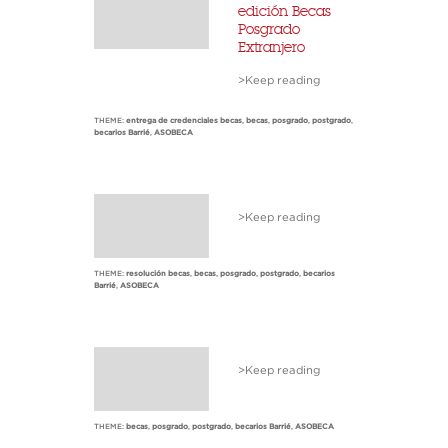
edición Becas
Posgrado
Extranjero
>Keep reading
THEME:
entrega de credenciales becas
,
becas
,
posgrado
,
postgrado
,
becarios Barrié
,
ASOBECA
>Keep reading
THEME:
resolución becas
,
becas
,
posgrado
,
postgrado
,
becarios
Barrié
,
ASOBECA
>Keep reading
THEME:
becas
,
posgrado
,
postgrado
,
becarios Barrié
,
ASOBECA