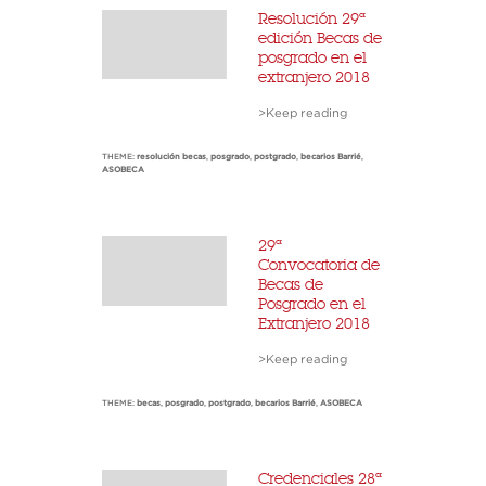
Resolución 29ª
edición Becas de
posgrado en el
extranjero 2018
>Keep reading
THEME:
resolución becas
,
posgrado
,
postgrado
,
becarios Barrié
,
ASOBECA
29ª
Convocatoria de
Becas de
Posgrado en el
Extranjero 2018
>Keep reading
THEME:
becas
,
posgrado
,
postgrado
,
becarios Barrié
,
ASOBECA
Credenciales 28ª