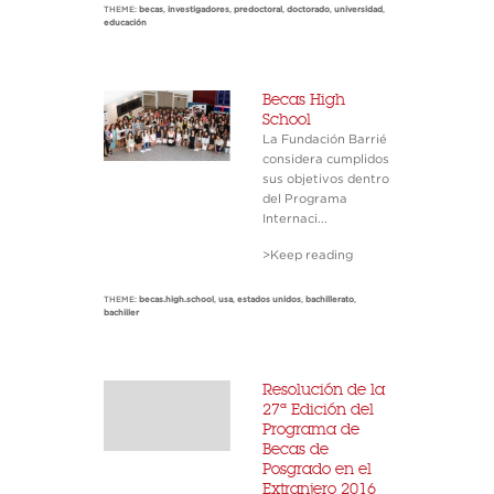
THEME:
becas
,
investigadores
,
predoctoral
,
doctorado
,
universidad
,
educación
Becas High
School
La Fundación Barrié
considera cumplidos
sus objetivos dentro
del Programa
Internaci...
>Keep reading
THEME:
becas.high.school
,
usa
,
estados unidos
,
bachillerato
,
bachiiler
Resolución de la
27ª Edición del
Programa de
Becas de
Posgrado en el
Extranjero 2016