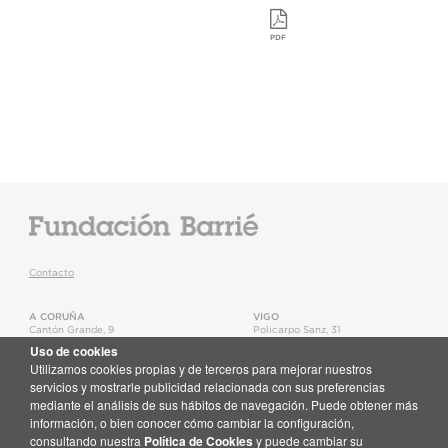
PDF
Contacto
A CORUÑA
VIGO
Cantón Grande, 9
Policarpo Sanz, 31
15003
,
A Coruña
36202
,
Vigo
Uso de cookies
T.
+34 981 22 15 25
T.
+34 986 11 02 20
Utilizamos cookies propias y de terceros para mejorar nuestros
Mapa
Mapa
servicios y mostrarle publicidad relacionada con sus preferencias
mediante el análisis de sus hábitos de navegación. Puede obtener más
Newsletter
información, o bien conocer cómo cambiar la configuración,
Recibe en tu correo toda la actualidad de la Fundación Barrié
consultando nuestra
Política de Cookies
y puede cambiar su
Suscríbete aquí