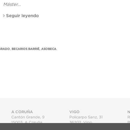
Máster...
Seguir leyendo
GRADO
,
BECARIOS BARRIÉ
,
ASOBECA
A CORUÑA
VIGO
N
Cantón Grande, 9
Policarpo Sanz, 31
R
15003
,
A Coruña
36202
,
Vigo
B
T.
+34 981 22 15 25
T.
+34 986 11 02 20