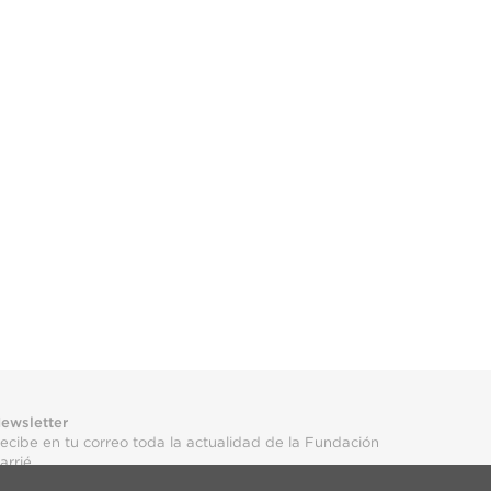
ewsletter
ecibe en tu correo toda la actualidad de la Fundación
arrié