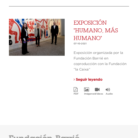
EXPOSICIÓN
"HUMANO, MÁS
HUMANO"
07-10-2021
Exposición organizada por la
Fundación Barrié en
coproducción con la Fundación
”la Caixa”
Seguir leyendo
PDF
Imágenes
Vídeos
Audio