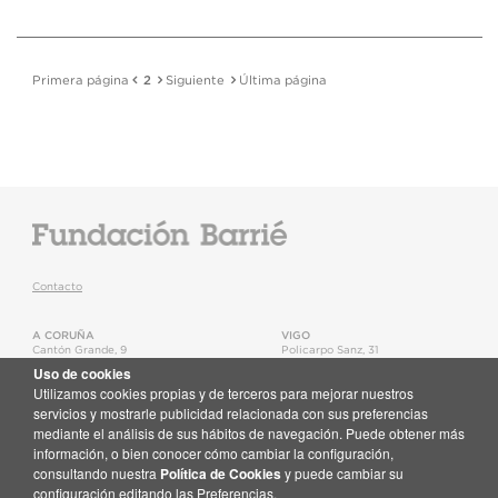
Primera página
2
Siguiente
Última página
Contacto
A CORUÑA
VIGO
Cantón Grande, 9
Policarpo Sanz, 31
15003
,
A Coruña
36202
,
Vigo
Uso de cookies
T.
+34 981 22 15 25
T.
+34 986 11 02 20
Utilizamos cookies propias y de terceros para mejorar nuestros
Mapa
Mapa
servicios y mostrarle publicidad relacionada con sus preferencias
mediante el análisis de sus hábitos de navegación. Puede obtener más
Newsletter
información, o bien conocer cómo cambiar la configuración,
Recibe en tu correo toda la actualidad de la Fundación Barrié
consultando nuestra
Política de Cookies
y puede cambiar su
Suscríbete aquí
configuración editando las Preferencias.