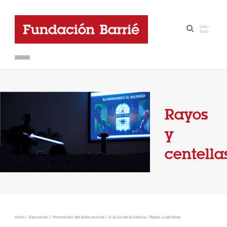
GAL
-
·
ENG
Rayos
y
centella
Inicio
/
Educación
/
Promoción del éxito escolar
/
A la luz de la ciencia
/
Rayos y centellas