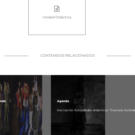
Unidad Didáctica
CONTENIDOS RELACIONADOS
nda
Agenda
Inscripción Actividades didácticas "Graciela Iturbide