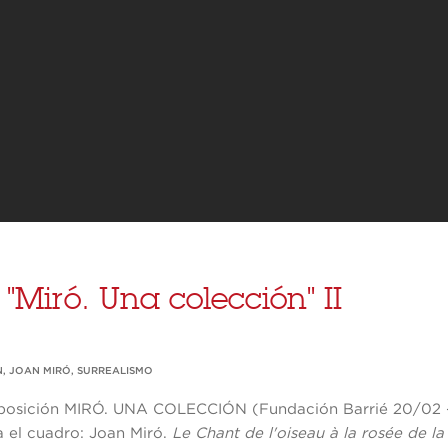
 "Miró. Una colección" II
N
,
JOAN MIRÓ
,
SURREALISMO
xposición MIRÓ. UNA COLECCIÓN (Fundación Barrié 20/02 -
 el cuadro: Joan Miró.
Le Chant de l'oiseau à la rosée de la