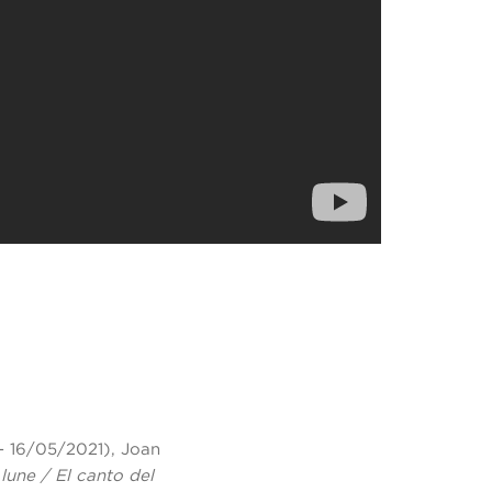
 16/05/2021), Joan
 lune / El canto del