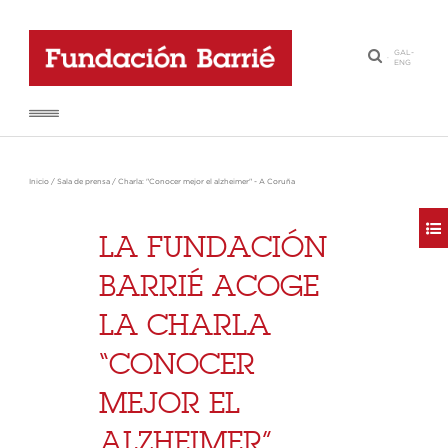
GAL
-
·
ENG
Inicio
/
Sala de prensa
/
Charla: "Conocer mejor el alzheimer" - A Coruña
LA FUNDACIÓN
BARRIÉ ACOGE
LA CHARLA
“CONOCER
MEJOR EL
ALZHEIMER”,