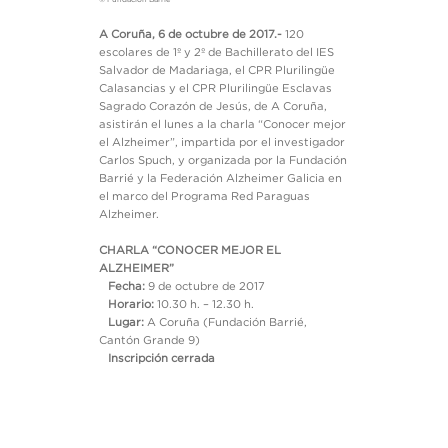
A Coruña
, 6 de octubre de 2017.-
120
escolares de 1º y 2º de Bachillerato del IES
Salvador de Madariaga, el CPR Plurilingüe
Calasancias y el CPR Plurilingüe Esclavas
Sagrado Corazón de Jesús, de A Coruña,
asistirán el lunes a la charla “Conocer mejor
el Alzheimer”, impartida por el investigador
Carlos Spuch, y organizada por la Fundación
Barrié y la Federación Alzheimer Galicia en
el marco del Programa Red Paraguas
Alzheimer.
CHARLA “CONOCER MEJOR EL
ALZHEIMER”
Fecha:
9 de octubre de 2017
Horario:
10.30 h. – 12.30 h.
Lugar:
A Coruña (Fundación Barrié,
Cantón Grande 9)
Inscripción cerrada