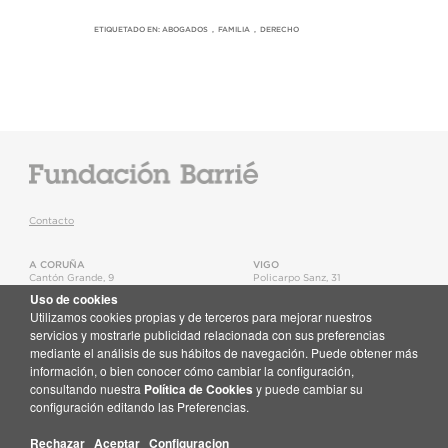
ETIQUETADO EN:
ABOGADOS
,
FAMILIA
,
DERECHO
Contacto
A CORUÑA
VIGO
Cantón Grande, 9
Policarpo Sanz, 31
15003
,
A Coruña
36202
,
Vigo
Uso de cookies
T.
+34 981 22 15 25
T.
+34 986 11 02 20
Utilizamos cookies propias y de terceros para mejorar nuestros
Mapa
Mapa
servicios y mostrarle publicidad relacionada con sus preferencias
mediante el análisis de sus hábitos de navegación. Puede obtener más
Newsletter
información, o bien conocer cómo cambiar la configuración,
Recibe en tu correo toda la actualidad de la Fundación Barrié
consultando nuestra
Política de Cookies
y puede cambiar su
Suscríbete aquí
configuración editando las Preferencias.
Rechazar
Aceptar
Configuracion
© Fundación Barrié
Mapa web
·
Aviso legal
·
Política de Cookies
·