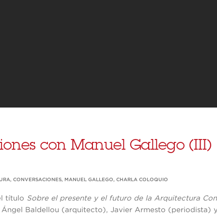
ones con Manuel Gallego (III)
TURA
,
CONVERSACIONES
,
MANUEL GALLEGO
,
CHARLA COLOQUIO
l título
Sobre el presente y el futuro de la Arquitectura C
Ángel Baldellou (arquitecto), Javier Armesto (periodista)