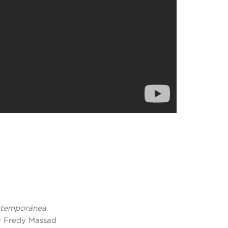
ontemporánea
 y Fredy Massad