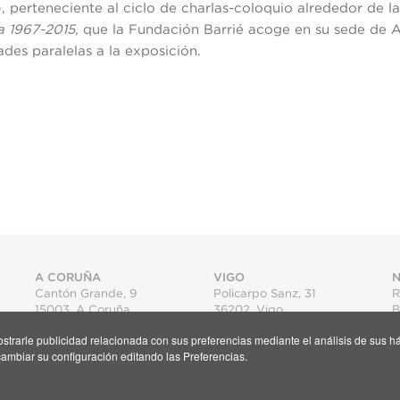
o), perteneciente al ciclo de charlas-coloquio alrededor de 
a 1967-2015
, que la Fundación Barrié acoge en su sede de A
ades paralelas a la exposición.
A CORUÑA
VIGO
N
Cantón Grande, 9
Policarpo Sanz, 31
R
15003
,
A Coruña
36202
,
Vigo
B
T.
+34 981 22 15 25
T.
+34 986 11 02 20
mostrarle publicidad relacionada con sus preferencias mediante el análisis de su
Mapa
Mapa
S
ambiar su configuración editando las Preferencias.