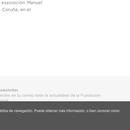
la exposición
Manuel
 Coruña, en el
ewsletter
ecibe en tu correo toda la actualidad de la Fundación
arrié
s hábitos de navegación. Puede obtener más información, o bien conocer cómo
uscríbete aquí