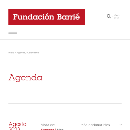
GAL
-
·
ENG
Inicio
/
Agenda
/
Calendario
Agenda
Agosto
Vista de:
Seleccionar Mes
2023