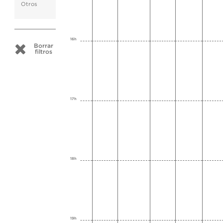
Otros
16h
Borrar
filtros
17h
18h
19h