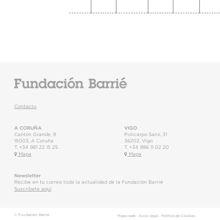
Contacto
A CORUÑA
VIGO
Cantón Grande, 9
Policarpo Sanz, 31
15003
,
A Coruña
36202
,
Vigo
T.
+34 981 22 15 25
T.
+34 986 11 02 20
Mapa
Mapa
Newsletter
Recibe en tu correo toda la actualidad de la Fundación Barrié
Suscríbete aquí
© Fundación Barrié
Mapa web
·
Aviso legal
·
Política de Cookies
·