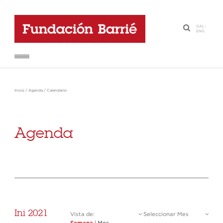
GAL
-
·
ENG
Inicio
/
Agenda
/
Calendario
Agenda
Ini 2021
Vista de:
Seleccionar Mes