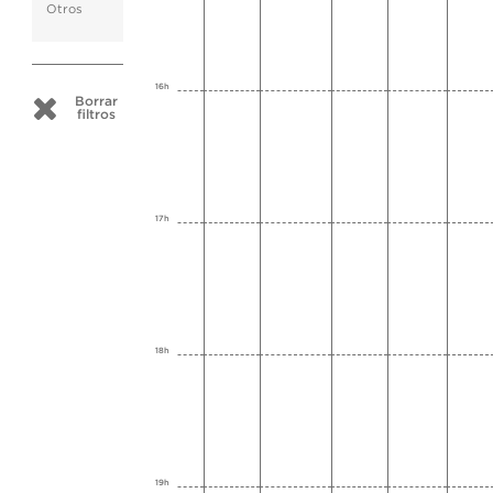
Otros
16h
Borrar
filtros
17h
18h
19h