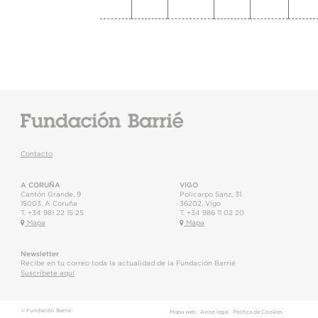
Contacto
A CORUÑA
VIGO
Cantón Grande, 9
Policarpo Sanz, 31
15003
,
A Coruña
36202
,
Vigo
T.
+34 981 22 15 25
T.
+34 986 11 02 20
Mapa
Mapa
Newsletter
Recibe en tu correo toda la actualidad de la Fundación Barrié
Suscríbete aquí
© Fundación Barrié
Mapa web
·
Aviso legal
·
Política de Cookies
·