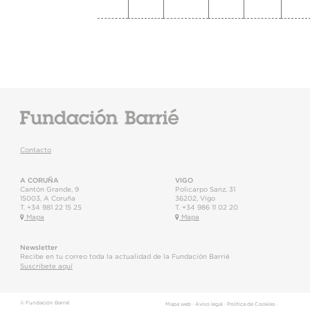
Contacto
A CORUÑA
VIGO
Cantón Grande, 9
Policarpo Sanz, 31
15003
,
A Coruña
36202
,
Vigo
T.
+34 981 22 15 25
T.
+34 986 11 02 20
Mapa
Mapa
Newsletter
Recibe en tu correo toda la actualidad de la Fundación Barrié
Suscríbete aquí
© Fundación Barrié
Mapa web
·
Aviso legal
·
Política de Cookies
·