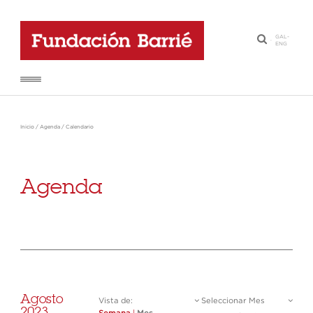
GAL
-
·
ENG
Inicio
/
Agenda
/
Calendario
Agenda
Agosto
Vista de:
Seleccionar Mes
2023