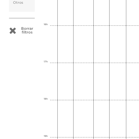
Otros
16h
Borrar
filtros
17h
18h
19h